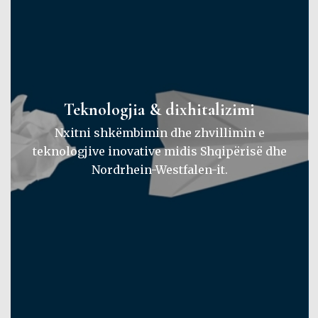
Teknologjia & dixhitalizimi
Nxitni shkëmbimin dhe zhvillimin e
teknologjive inovative midis Shqipërisë dhe
Nordrhein-Westfalen-it.