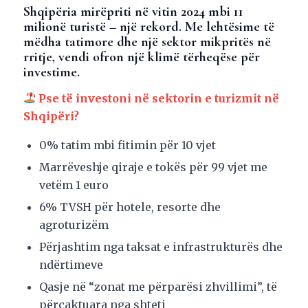
Shqipëria mirëpriti në vitin 2024 mbi 11
milionë turistë – një rekord. Me lehtësime të
mëdha tatimore dhe një sektor mikpritës në
rritje, vendi ofron një klimë tërheqëse për
investime.
Pse të investoni në sektorin e turizmit në
Shqipëri?
0% tatim mbi fitimin për 10 vjet
Marrëveshje qiraje e tokës për 99 vjet me
vetëm 1 euro
6% TVSH për hotele, resorte dhe
agroturizëm
Përjashtim nga taksat e infrastrukturës dhe
ndërtimeve
Qasje në “zonat me përparësi zhvillimi”, të
përcaktuara nga shteti