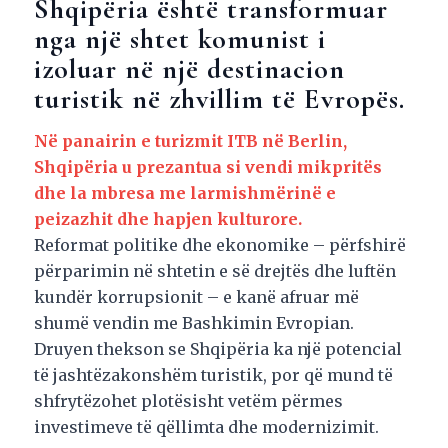
Shqipëria është transformuar
nga një shtet komunist i
izoluar në një destinacion
turistik në zhvillim të Evropës.
Në panairin e turizmit ITB në Berlin,
Shqipëria u prezantua si vendi mikpritës
dhe la mbresa me larmishmërinë e
peizazhit dhe hapjen kulturore.
Reformat politike dhe ekonomike – përfshirë
përparimin në shtetin e së drejtës dhe luftën
kundër korrupsionit – e kanë afruar më
shumë vendin me Bashkimin Evropian.
Druyen thekson se Shqipëria ka një potencial
të jashtëzakonshëm turistik, por që mund të
shfrytëzohet plotësisht vetëm përmes
investimeve të qëllimta dhe modernizimit.