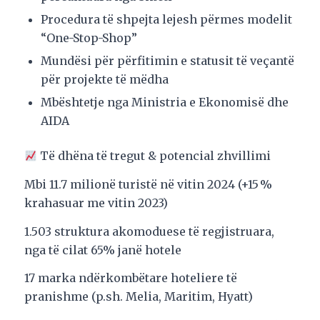
Procedura të shpejta lejesh përmes modelit
“One-Stop-Shop”
Mundësi për përfitimin e statusit të veçantë
për projekte të mëdha
Mbështetje nga Ministria e Ekonomisë dhe
AIDA
Të dhëna të tregut & potencial zhvillimi
Mbi 11.7 milionë turistë në vitin 2024 (+15 %
krahasuar me vitin 2023)
1.503 struktura akomoduese të regjistruara,
nga të cilat 65% janë hotele
17 marka ndërkombëtare hoteliere të
pranishme (p.sh. Melia, Maritim, Hyatt)