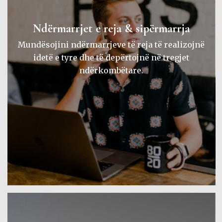
Ndërmarrjet e reja & sipërmarrja
Mundësojini ndërmarrjeve të reja të realizojnë
idetë e tyre dhe të depërtojnë në tregjet
ndërkombëtare.