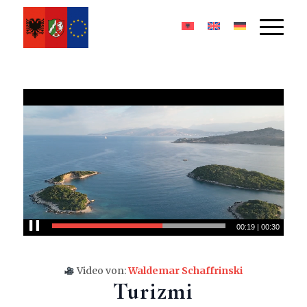
00:20
|
00:30
Video von:
Waldemar Schaffrinski
Turizmi