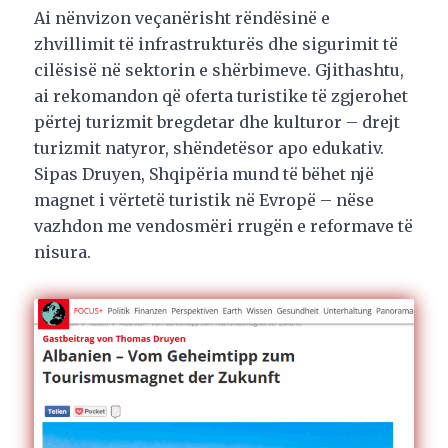
Ai nënvizon veçanërisht rëndësinë e
zhvillimit të infrastrukturës dhe sigurimit të
cilësisë në sektorin e shërbimeve. Gjithashtu,
ai rekomandon që oferta turistike të zgjerohet
përtej turizmit bregdetar dhe kulturor – drejt
turizmit natyror, shëndetësor apo edukativ.
Sipas Druyen, Shqipëria mund të bëhet një
magnet i vërtetë turistik në Evropë – nëse
vazhdon me vendosmëri rrugën e reformave të
nisura.