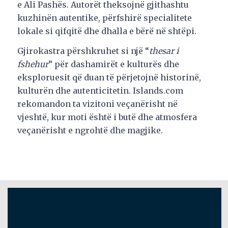
e Ali Pashës. Autorët theksojnë gjithashtu
kuzhinën autentike, përfshirë specialitete
lokale si qifqitë dhe dhalla e bërë në shtëpi.
Gjirokastra përshkruhet si një “
thesar i
fshehur
” për dashamirët e kulturës dhe
eksploruesit që duan të përjetojnë historinë,
kulturën dhe autenticitetin. Islands.com
rekomandon ta vizitoni veçanërisht në
vjeshtë, kur moti është i butë dhe atmosfera
veçanërisht e ngrohtë dhe magjike.