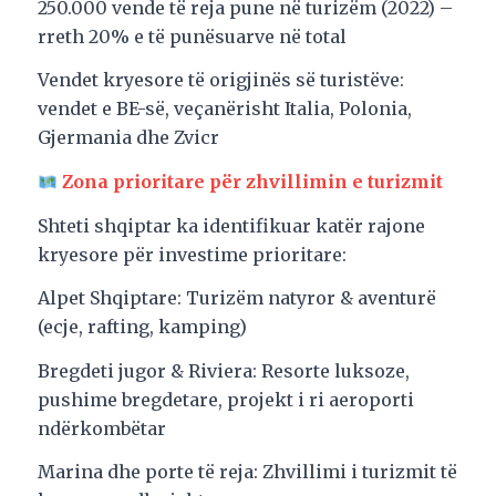
250.000 vende të reja pune në turizëm (2022) –
rreth 20% e të punësuarve në total
Vendet kryesore të origjinës së turistëve:
vendet e BE-së, veçanërisht Italia, Polonia,
Gjermania dhe Zvicr
Zona prioritare për zhvillimin e turizmit
Shteti shqiptar ka identifikuar katër rajone
kryesore për investime prioritare:
Alpet Shqiptare: Turizëm natyror & aventurë
(ecje, rafting, kamping)
Bregdeti jugor & Riviera: Resorte luksoze,
pushime bregdetare, projekt i ri aeroporti
ndërkombëtar
Marina dhe porte të reja: Zhvillimi i turizmit të