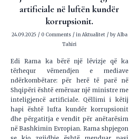
artificiale në luftën kundër
korrupsionit.
/
/
/
24.09.2025
0 Comments
in
Aktualitet
by
Alba
Tahiri
Edi Rama ka bërë një lëvizje që ka
tërhequr vëmendjen e mediave
ndërkombëtare: për herë të parë në
Shqipëri është emëruar një ministre me
inteligjencë artificiale. Qëllimi i këtij
hapi është lufta kundër korrupsionit
dhe përgatitja e vendit për anëtarësim
në Bashkimin Evropian. Rama shpjegon
se kjo zgjidhje është menduar pasi