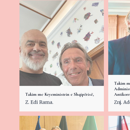
Takim me
Administ
Takim me Kryeministrin e Shqipërisë,
Antikorr
Z. Edi Rama.
Znj. Ad