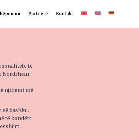
hkëpunimi
Partnerë
Kontakt
sonalitete të
he Nordrhein-
të njihemi më
n së bashku.
ë të kundërt.
sesshëm.