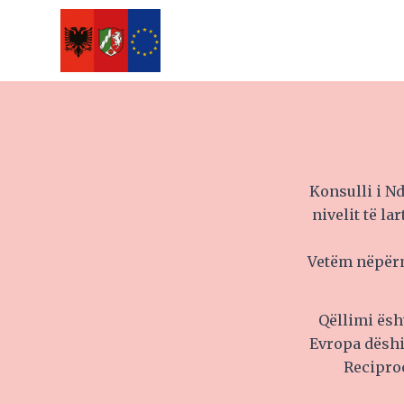
Konsulli i N
nivelit të l
Vetëm nëpërm
Qëllimi ësh
Evropa dëshi
Recipro