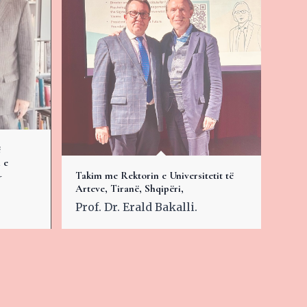
ë
 e
-
Takim me Rektorin e Universitetit të
Arteve, Tiranë, Shqipëri,
Prof. Dr. Erald Bakalli.