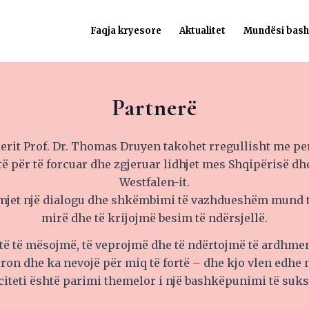
Faqja kryesore
Aktualitet
Mundësi bas
Partnerë
derit Prof. Dr. Thomas Druyen takohet rregullisht me per
artë për të forcuar dhe zgjeruar lidhjet mes Shqipërisë d
Westfalen-it.
jet një dialogu dhe shkëmbimi të vazhdueshëm mund 
mirë dhe të krijojmë besim të ndërsjellë.
të të mësojmë, të veprojmë dhe të ndërtojmë të ardhme
ron dhe ka nevojë për miq të fortë – dhe kjo vlen edhe n
citeti është parimi themelor i një bashkëpunimi të suk