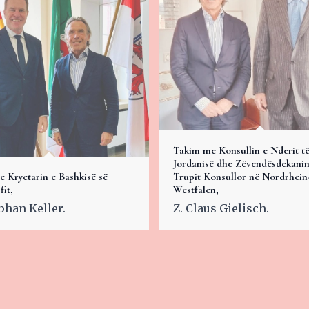
Takim me Konsullin e Nderit t
Jordanisë dhe Zëvendësdekanin
 Kryetarin e Bashkisë së
Trupit Konsullor në Nordrhein
fit,
Westfalen,
ephan Keller.
Z. Claus Gielisch.