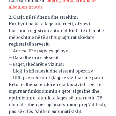
Adresa e Email-it:
buero@honorarkonsul-
albanien-nrw.de
2. Qasja në të dhëna dhe strehimi
Kur hyni në këtë faqe interneti, ofruesi i
hostimit regjistron automatikisht të dhënat e
mëposhtme në të ashtuquajturat skedarë
regjistri të serverit:
– Adresa IP e pajisjes që hyn
– Data dhe ora e aksesit
– Faqet/skedarët e vizituar
– Lloji i shfletuesit dhe sistemi operativ
– URL-ja e referimit (faqja e vizituar më parë)
Këto të dhëna përdoren ekskluzivisht për të
siguruar funksionimin e qetë, sigurinë dhe
optimizimin teknik të faqes së internetit. Të
dhënat ruhen për një maksimum prej 7 ditësh,
pas së cilës fshihen automatikisht.