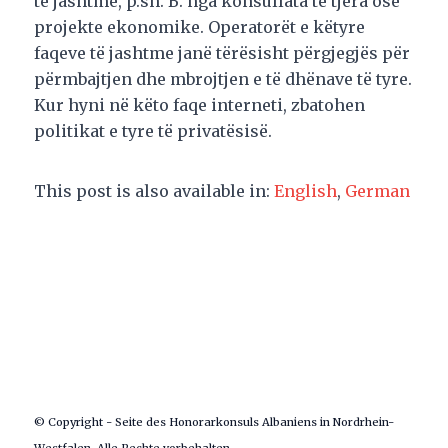
të jashtme, p.sh. B. nga konsullata të tjera ose
projekte ekonomike. Operatorët e këtyre
faqeve të jashtme janë tërësisht përgjegjës për
përmbajtjen dhe mbrojtjen e të dhënave të tyre.
Kur hyni në këto faqe interneti, zbatohen
politikat e tyre të privatësisë.
This post is also available in:
English
German
© Copyright - Seite des Honorarkonsuls Albaniens in Nordrhein-
Westfalen. Alle Rechte vorbehalten.