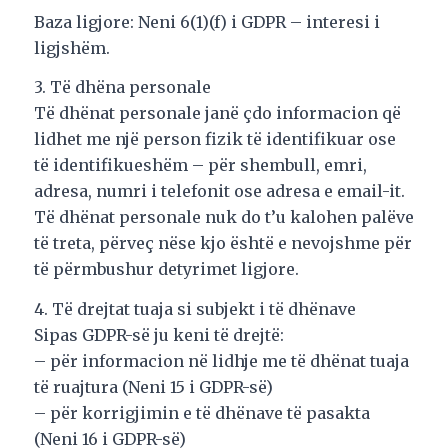
Baza ligjore: Neni 6(1)(f) i GDPR – interesi i
ligjshëm.
3. Të dhëna personale
Të dhënat personale janë çdo informacion që
lidhet me një person fizik të identifikuar ose
të identifikueshëm – për shembull, emri,
adresa, numri i telefonit ose adresa e email-it.
Të dhënat personale nuk do t’u kalohen palëve
të treta, përveç nëse kjo është e nevojshme për
të përmbushur detyrimet ligjore.
4. Të drejtat tuaja si subjekt i të dhënave
Sipas GDPR-së ju keni të drejtë:
– për informacion në lidhje me të dhënat tuaja
të ruajtura (Neni 15 i GDPR-së)
– për korrigjimin e të dhënave të pasakta
(Neni 16 i GDPR-së)