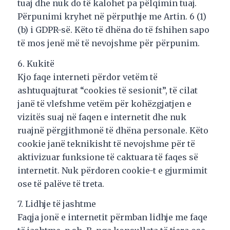
tuaj dhe nuk do të kalohet pa pëlqimin tuaj.
Përpunimi kryhet në përputhje me Artin. 6 (1)
(b) i GDPR-së. Këto të dhëna do të fshihen sapo
të mos jenë më të nevojshme për përpunim.
6. Kukitë
Kjo faqe interneti përdor vetëm të
ashtuquajturat “cookies të sesionit”, të cilat
janë të vlefshme vetëm për kohëzgjatjen e
vizitës suaj në faqen e internetit dhe nuk
ruajnë përgjithmonë të dhëna personale. Këto
cookie janë teknikisht të nevojshme për të
aktivizuar funksione të caktuara të faqes së
internetit. Nuk përdoren cookie-t e gjurmimit
ose të palëve të treta.
7. Lidhje të jashtme
Faqja jonë e internetit përmban lidhje me faqe