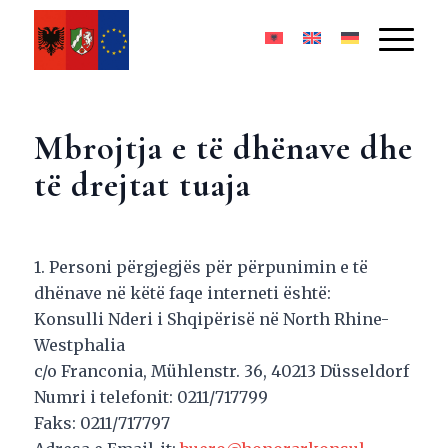
Mbrojtja e të dhënave dhe
të drejtat tuaja
1. Personi përgjegjës për përpunimin e të
dhënave në këtë faqe interneti është:
Konsulli Nderi i Shqipërisë në North Rhine-
Westphalia
c/o Franconia, Mühlenstr. 36, 40213 Düsseldorf
Numri i telefonit: 0211/717799
Faks: 0211/717797