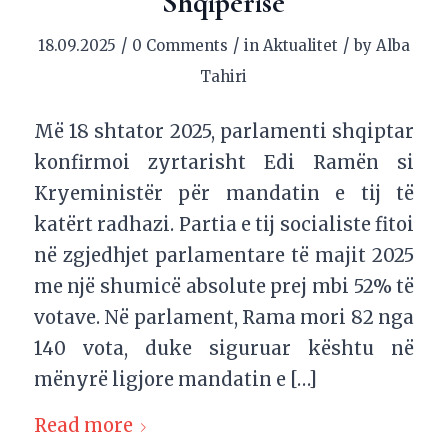
Shqipërisë
/
/
/
18.09.2025
0 Comments
in
Aktualitet
by
Alba
Tahiri
Më 18 shtator 2025, parlamenti shqiptar
konfirmoi zyrtarisht Edi Ramën si
Kryeministër për mandatin e tij të
katërt radhazi. Partia e tij socialiste fitoi
në zgjedhjet parlamentare të majit 2025
me një shumicë absolute prej mbi 52% të
votave. Në parlament, Rama mori 82 nga
140 vota, duke siguruar kështu në
mënyrë ligjore mandatin e […]
Read more