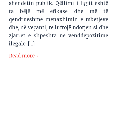
shëndetin publik. Qëllimi i ligjit është
ta bëjë më efikase dhe më të
qëndrueshme menaxhimin e mbetjeve
dhe, në veçanti, të luftojë ndotjen si dhe
zjarret e shpeshta në venddepozitime
ilegale. […]
Read more
1
2
3
4
5
Page 2 of 5
This post is also available in:
English
German