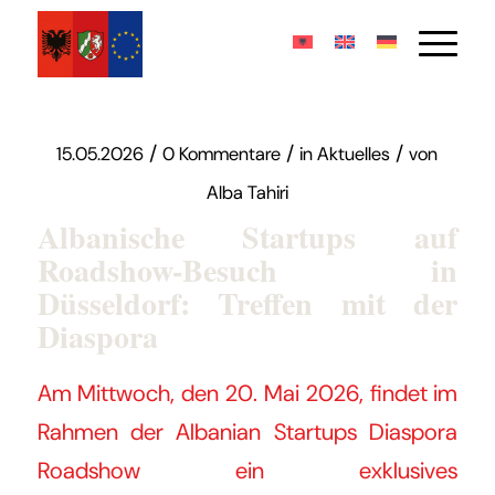
/
/
/
15.05.2026
0 Kommentare
in
Aktuelles
von
Alba Tahiri
Albanische Startups auf
Roadshow-Besuch in
Düsseldorf: Treffen mit der
Diaspora
Am Mittwoch, den 20. Mai 2026, findet im
Rahmen der Albanian Startups Diaspora
Roadshow ein exklusives